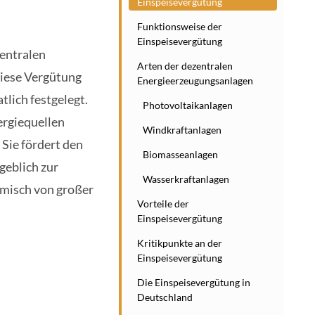
Einspeisevergütung
Funktionsweise der
Einspeisevergütung
entralen
Arten der dezentralen
Diese Vergütung
Energieerzeugungsanlagen
tlich festgelegt.
Photovoltaikanlagen
ergiequellen
Windkraftanlagen
 Sie fördert den
Biomasseanlagen
geblich zur
Wasserkraftanlagen
omisch von großer
Vorteile der
Einspeisevergütung
Kritikpunkte an der
Einspeisevergütung
Die Einspeisevergütung in
Deutschland