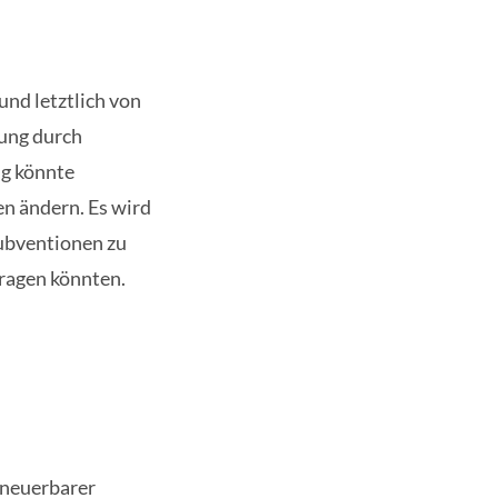
und letztlich von
ung durch
ng könnte
en ändern. Es wird
Subventionen zu
tragen könnten.
rneuerbarer