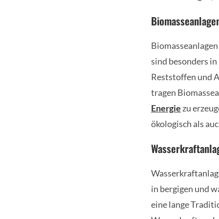
Biomasseanlage
Biomasseanlagen 
sind besonders in
Reststoffen und A
tragen Biomassean
Energie
zu erzeug
ökologisch als auc
Wasserkraftanla
Wasserkraftanlag
in bergigen und w
eine lange Traditi