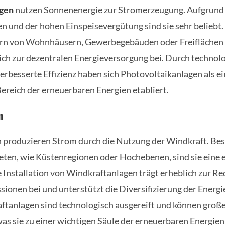
agen
nutzen Sonnenenergie zur Stromerzeugung. Aufgrund
n und der hohen Einspeisevergütung sind sie sehr beliebt
rn von Wohnhäusern, Gewerbegebäuden oder Freiflächen i
ich zur dezentralen Energieversorgung bei. Durch technol
verbesserte Effizienz haben sich Photovoltaikanlagen als e
ereich der erneuerbaren Energien etabliert.
n
 produzieren Strom durch die Nutzung der Windkraft. Bes
ten, wie Küstenregionen oder Hochebenen, sind sie eine e
e Installation von Windkraftanlagen trägt erheblich zur R
ionen bei und unterstützt die Diversifizierung der Energi
tanlagen sind technologisch ausgereift und können groß
as sie zu einer wichtigen Säule der erneuerbaren Energien