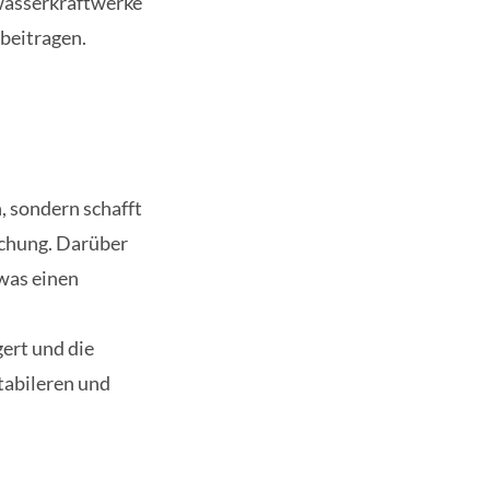
wasserkraftwerke
 beitragen.
, sondern schafft
schung. Darüber
 was einen
ert und die
stabileren und