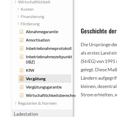
Wirtschaftlichkeit
Kosten
Finanzierung
Förderung
Geschichte der
Abnahmegarantie
Amortisation
Die Ursprünge der
Inbetriebnahmeprotokoll
als erstes Land e
Inbetriebnahmezeitpunkt
(StrEG) von 1991 
(IBZ)
gelegt. Diese Ma
KfW
Ländern aufgegrif
Vergütung
kleinen, dezentra
Vergütungsgarantie
Strom erhielten, 
Wirtschaftlichkeitsberechnung
Regularien & Normen
Ladestation