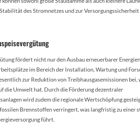
 können sowohl große Staudämme als auch kleinere Lauf
 Stabilität des Stromnetzes und zur Versorgungssicherheit
inspeisevergütung
ütung fördert nicht nur den Ausbau erneuerbarer Energien
rbeitsplätze im Bereich der Installation, Wartung und For
wesentlich zur Reduktion von Treibhausgasemissionen bei,
auf die Umwelt hat. Durch die Förderung dezentraler
sanlagen wird zudem die regionale Wertschöpfung gesteig
ossilen Brennstoffen verringert, was langfristig zu einer 
ergieversorgung führt.