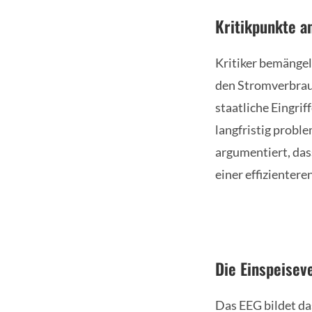
Kritikpunkte a
Kritiker bemängel
den Stromverbrau
staatliche Eingrif
langfristig probl
argumentiert, das
einer effizienter
Die Einspeisev
Das EEG bildet da