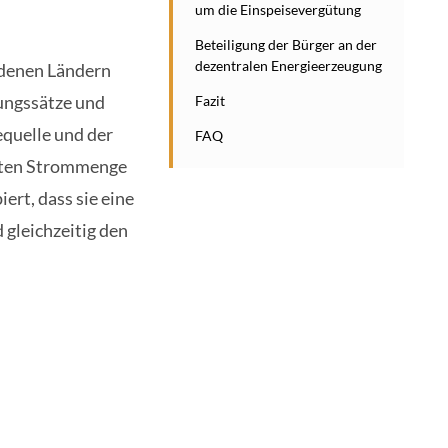
um die Einspeisevergütung
Beteiligung der Bürger an der
dezentralen Energieerzeugung
edenen Ländern
tungssätze und
Fazit
quelle und der
FAQ
isten Strommenge
ert, dass sie eine
 gleichzeitig den