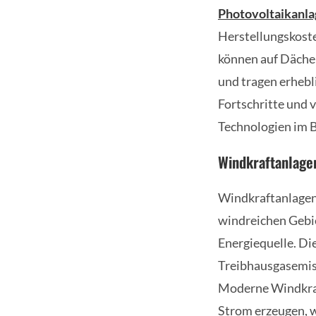
Photovoltaikanl
Herstellungskoste
können auf Däche
und tragen erhebl
Fortschritte und 
Technologien im B
Windkraftanlage
Windkraftanlagen
windreichen Gebie
Energiequelle. Di
Treibhausgasemiss
Moderne Windkraf
Strom erzeugen, w