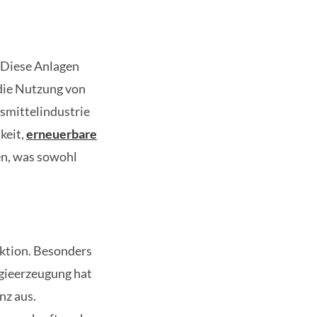
 Diese Anlagen
 die Nutzung von
nsmittelindustrie
keit,
erneuerbare
en, was sowohl
ktion. Besonders
rgieerzeugung hat
nz aus.