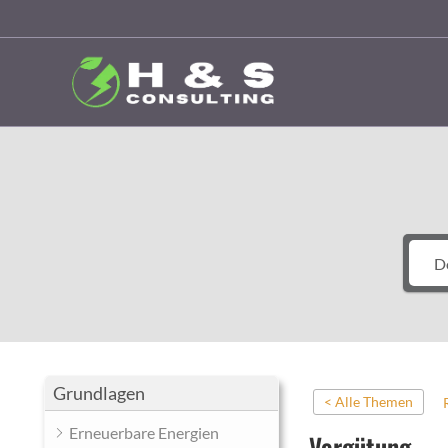
Zum
Inhalt
springen
Grundlagen
< Alle Themen
Erneuerbare Energien
Vergütung