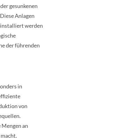
 der gesunkenen
. Diese Anlagen
nstalliert werden
ogische
ine der führenden
onders in
ffiziente
eduktion von
equellen.
e Mengen an
 macht.