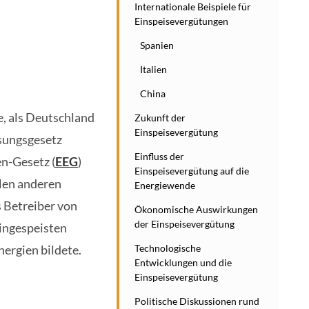
Internationale Beispiele für
Einspeisevergütungen
Spanien
Italien
China
e, als Deutschland
Zukunft der
Einspeisevergütung
isungsgesetz
Einfluss der
n-Gesetz (
EEG
)
Einspeisevergütung auf die
len anderen
Energiewende
s Betreiber von
Ökonomische Auswirkungen
der Einspeisevergütung
eingespeisten
Technologische
ergien bildete.
Entwicklungen und die
Einspeisevergütung
Politische Diskussionen rund