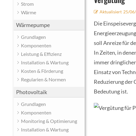
Strom
Aktualisiert
25/06
Wärme
Die Einspeisevergü
Wärmepumpe
Energieerzeugungs
Grundlagen
soll Anreize für d
Komponenten
In Zeiten, in den
Leistung & Effizienz
immer dringlicher 
Installation & Wartung
Kosten & Förderung
Einsatz von Techn
Regularien & Normen
Reduzierung der 
Bedeutung ist.
Photovoltaik
Grundlagen
Komponenten
Monitoring & Optimierung
Installation & Wartung