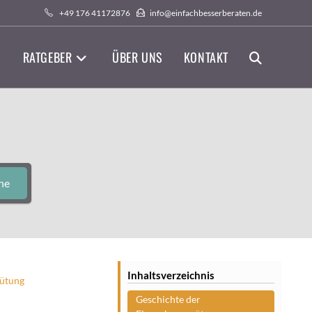
+49 176 41172876
info@einfachbesserberaten.de
RATGEBER
ÜBER UNS
KONTAKT
WEBSITE-
SUCHE
UMSCHALTEN
he
Inhaltsverzeichnis
ütung
Geschichte der