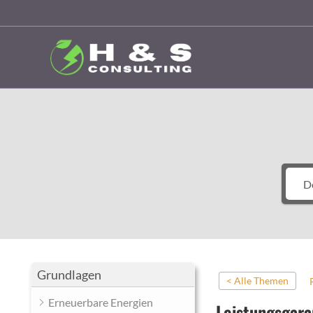
Zum
Inhalt
springen
Grundlagen
< Alle Themen
Erneuerbare Energien
Leistungsgara