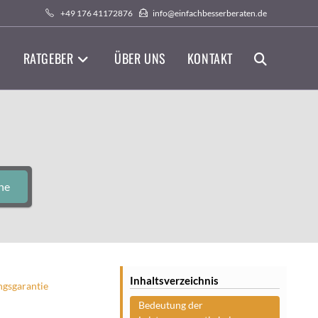
+49 176 41172876
info@einfachbesserberaten.de
RATGEBER
ÜBER UNS
KONTAKT
WEBSITE-
SUCHE
UMSCHALTEN
he
Inhaltsverzeichnis
ngsgarantie
Bedeutung der