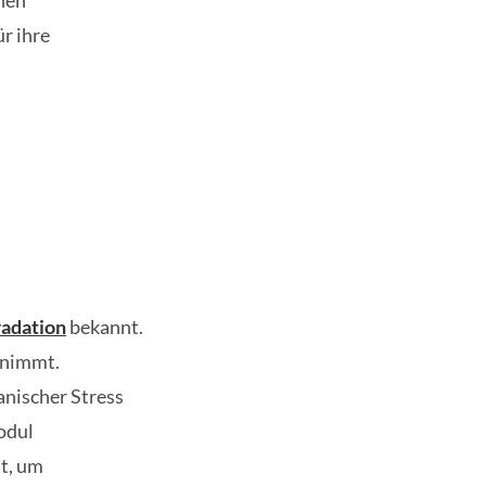
chen
r ihre
adation
bekannt.
abnimmt.
nischer Stress
odul
lt, um