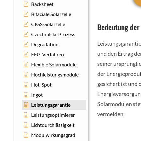
Backsheet
Bifaciale Solarzelle
CIGS-Solarzelle
Bedeutung der 
Czochralski-Prozess
Leistungsgarantien
Degradation
und den Ertrag de
EFG-Verfahren
seiner ursprünglic
Flexible Solarmodule
der Energieproduk
Hochleistungsmodule
gesichert ist und
Hot-Spot
Energieversorgung
Ingot
Solarmodulen stet
Leistungsgarantie
vermeiden.
Leistungsoptimierer
Lichtdurchlässigkeit
Modulwirkungsgrad