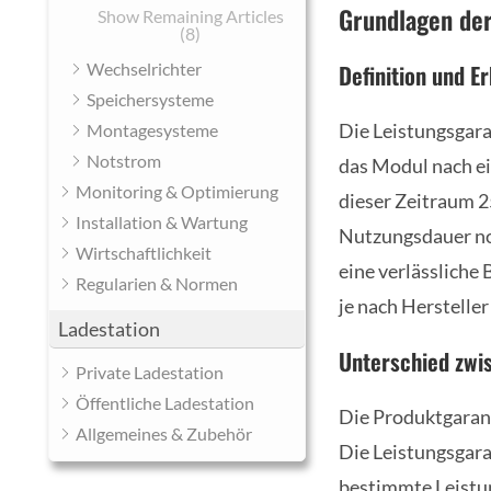
Grundlagen der
Show Remaining Articles
(8)
Wechselrichter
Definition und E
Speichersysteme
Die Leistungsgara
Montagesysteme
Notstrom
das Modul nach ei
Monitoring & Optimierung
dieser Zeitraum 25
Installation & Wartung
Nutzungsdauer noc
Wirtschaftlichkeit
eine verlässliche
Regularien & Normen
je nach Hersteller
Ladestation
Unterschied zwi
Private Ladestation
Öffentliche Ladestation
Die Produktgarant
Allgemeines & Zubehör
Die Leistungsgaran
bestimmte Leistun