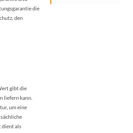
tungsgarantie die
chutz, den
.
ert gibt die
 liefern kann.
tur, um eine
tsächliche
 dient als