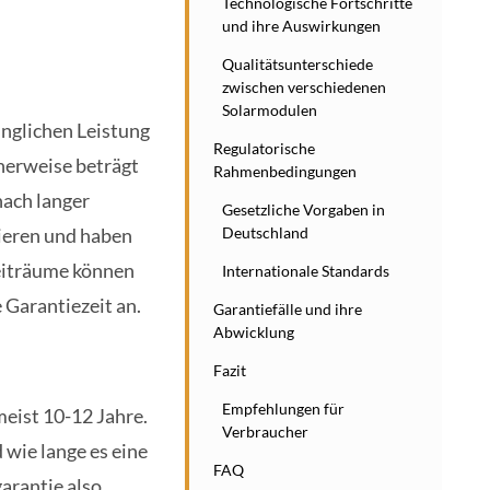
Technologische Fortschritte
und ihre Auswirkungen
Qualitätsunterschiede
zwischen verschiedenen
Solarmodulen
ünglichen Leistung
Regulatorische
cherweise beträgt
Rahmenbedingungen
nach langer
Gesetzliche Vorgaben in
Deutschland
lieren und haben
Zeiträume können
Internationale Standards
e Garantiezeit an.
Garantiefälle und ihre
Abwicklung
Fazit
Empfehlungen für
meist 10-12 Jahre.
Verbraucher
 wie lange es eine
FAQ
arantie also