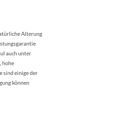
türliche Alterung
istungsgarantie
dul auch unter
, hohe
 sind einige der
igung können