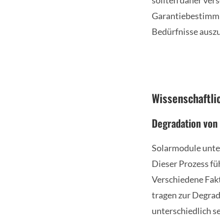
sollten daher ver
Garantiebestimmun
Bedürfnisse ausz
Wissenschaftli
Degradation von
Solarmodule unter
Dieser Prozess fü
Verschiedene Fak
tragen zur Degrad
unterschiedlich se