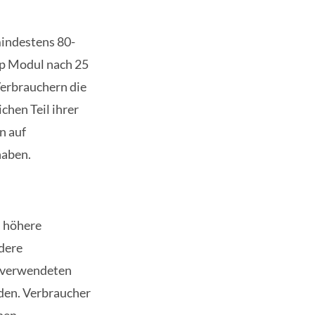
mindestens 80-
Wp Modul nach 25
Verbrauchern die
chen Teil ihrer
n auf
haben.
n höhere
ndere
e verwendeten
rden. Verbraucher