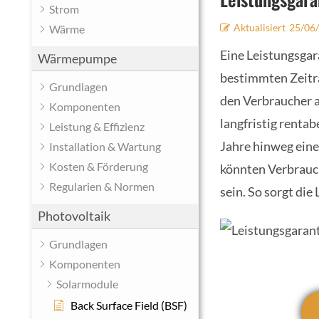
Strom
Aktualisiert
25/06
Wärme
Eine Leistungsgar
Wärmepumpe
bestimmten Zeitra
Grundlagen
den Verbraucher ab
Komponenten
langfristig rentab
Leistung & Effizienz
Jahre hinweg eine
Installation & Wartung
Kosten & Förderung
könnten Verbrauch
Regularien & Normen
sein. So sorgt die
Photovoltaik
Grundlagen
Komponenten
Solarmodule
Back Surface Field (BSF)