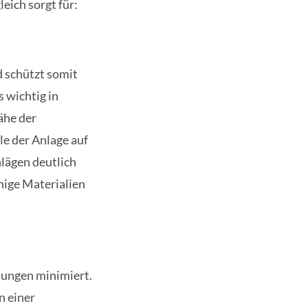
eich sorgt für:
d schützt somit
 wichtig in
ähe der
le der Anlage auf
hlägen deutlich
hige Materialien
nungen minimiert.
n einer