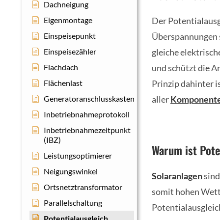
Dachneigung
Eigenmontage
Der Potentialausgl
Einspeisepunkt
Überspannungen sch
Einspeisezähler
gleiche elektrisch
Flachdach
und schützt die A
Flächenlast
Prinzip dahinter i
Generatoranschlusskasten
aller
Komponent
Inbetriebnahmeprotokoll
Inbetriebnahmezeitpunkt
(IBZ)
Warum ist Pote
Leistungsoptimierer
Neigungswinkel
Solaranlagen
sind
Ortsnetztransformator
somit hohen Wett
Parallelschaltung
Potentialausglei
Potentialausgleich