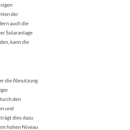
ssigen
nten der
dern auch die
er Solaranlage
den, kann die
 er die Abnutzung
iger
Durch den
en und
trägt dies dazu
einem hohen Niveau