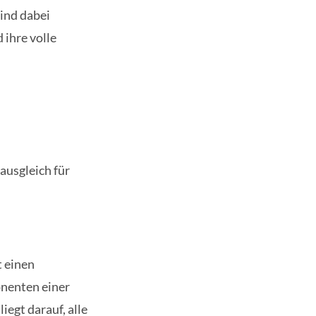
ind dabei
 ihre volle
ausgleich für
t einen
onenten einer
egt darauf, alle