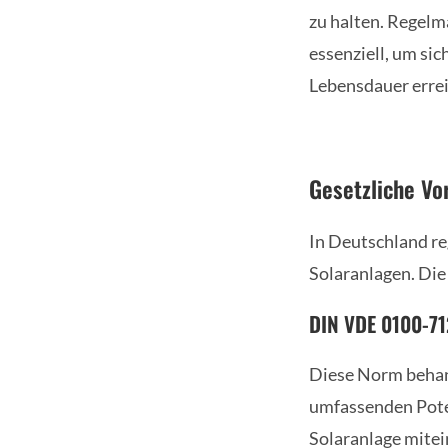
zu halten. Regelm
essenziell, um sic
Lebensdauer errei
Gesetzliche Vo
In Deutschland re
Solaranlagen. Die
DIN VDE 0100-71
Diese Norm behand
umfassenden Poten
Solaranlage mitei