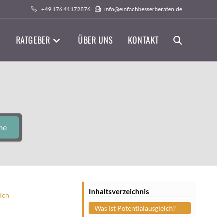
+49 176 41172876
info@einfachbesserberaten.de
RATGEBER
ÜBER UNS
KONTAKT
WEBSITE-
SUCHE
UMSCHALTEN
he
Inhaltsverzeichnis
ich
Was ist Potentialausgleich?