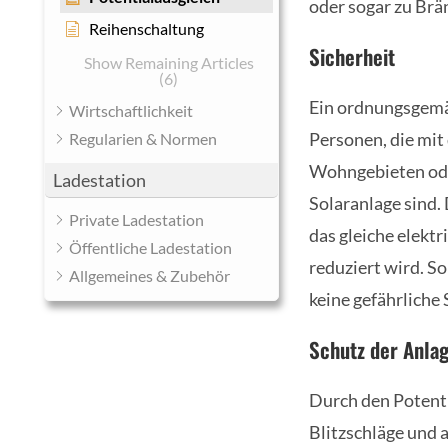
oder sogar zu Brän
Reihenschaltung
Sicherheit
Show Remaining Articles
(6)
Ein ordnungsgemäß
Wirtschaftlichkeit
Personen, die mit
Regularien & Normen
Wohngebieten ode
Ladestation
Solaranlage sind.
Private Ladestation
das gleiche elekt
Öffentliche Ladestation
reduziert wird. S
Allgemeines & Zubehör
keine gefährliche
Schutz der Anla
Durch den Potent
Blitzschläge und 