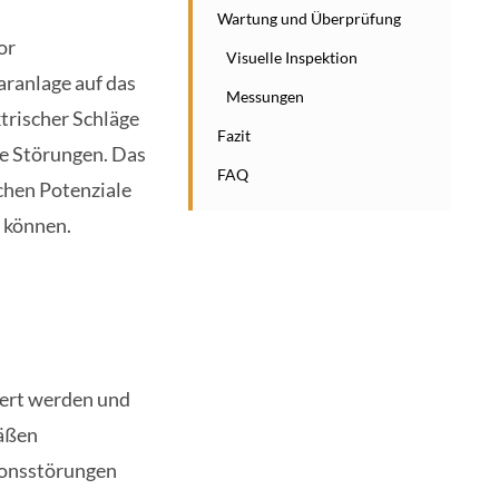
Wartung und Überprüfung
or
Visuelle Inspektion
laranlage auf das
Messungen
ktrischer Schläge
Fazit
he Störungen. Das
FAQ
schen Potenziale
 können.
iert werden und
äßen
ionsstörungen