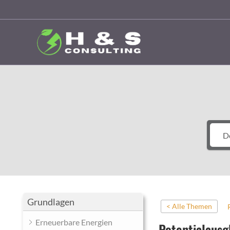
Zum
Inhalt
springen
Grundlagen
< Alle Themen
Erneuerbare Energien
Potentialausg