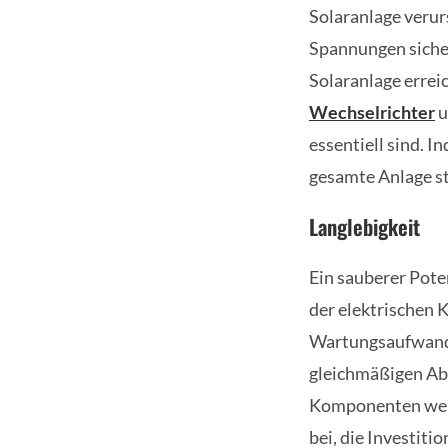
Solaranlage verur
Spannungen sicher
Solaranlage errei
Wechselrichter
u
essentiell sind. 
gesamte Anlage st
Langlebigkeit
Ein sauberer Pote
der elektrischen
Wartungsaufwand
gleichmäßigen Ab
Komponenten wenig
bei, die Investiti