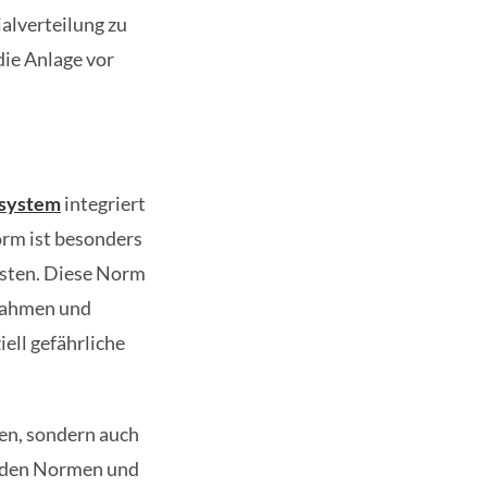
ialverteilung zu
die Anlage vor
zsystem
integriert
rm ist besonders
isten. Diese Norm
lrahmen und
ll gefährliche
ren, sondern auch
tenden Normen und