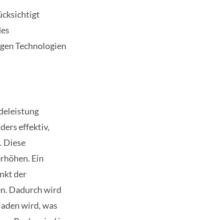
ücksichtigt
des
igen Technologien
deleistung
ers effektiv,
. Diese
erhöhen. Ein
nkt der
en. Dadurch wird
laden wird, was