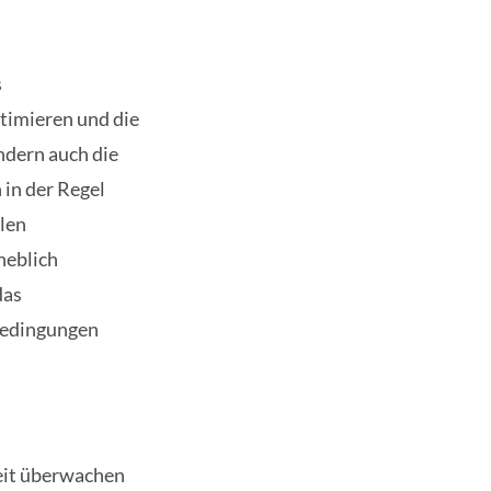
s
timieren und die
ondern auch die
in der Regel
len
heblich
das
bedingungen
zeit überwachen