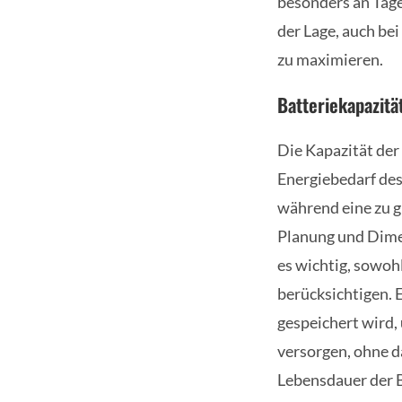
besonders an Tage
der Lage, auch be
zu maximieren.
Batteriekapazitä
Die Kapazität der
Energiebedarf des
während eine zu g
Planung und Dimen
es wichtig, sowoh
berücksichtigen. E
gespeichert wird,
versorgen, ohne da
Lebensdauer der B