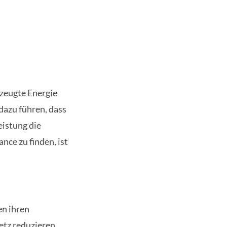
rzeugte Energie
 dazu führen, dass
eistung die
nce zu finden, ist
n ihren
tz reduzieren.