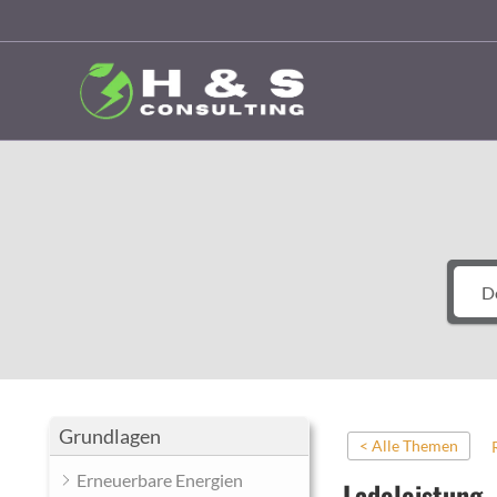
Zum
Inhalt
springen
Grundlagen
< Alle Themen
Erneuerbare Energien
Ladeleistung