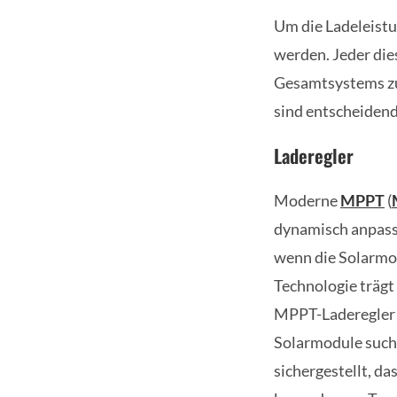
Um die Ladeleistu
werden. Jeder dies
Gesamtsystems zu 
sind entscheidend
Laderegler
Moderne
MPPT
(
dynamisch anpasse
wenn die Solarmod
Technologie trägt
MPPT-Laderegler a
Solarmodule such
sichergestellt, d