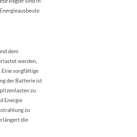
se Regler sind in
 Energieausbeute
 und dem
erlastet werden,
 Eine sorgfältige
g der Batterie ist
pitzenlasten zu
nd Energie
nstrahlung zu
rlängert die