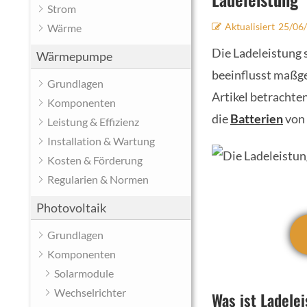
Strom
Aktualisiert
25/06
Wärme
Die Ladeleistung s
Wärmepumpe
beeinflusst maßge
Grundlagen
Artikel betrachte
Komponenten
die
Batterien
von 
Leistung & Effizienz
Installation & Wartung
Kosten & Förderung
Regularien & Normen
Photovoltaik
Grundlagen
Komponenten
Solarmodule
Wechselrichter
Was ist Ladele