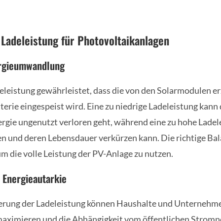
Ladeleistung für Photovoltaikanlagen
nergieumwandlung
eleistung gewährleistet, dass die von den Solarmodulen e
atterie eingespeist wird. Eine zu niedrige Ladeleistung kann
rgie ungenutzt verloren geht, während eine zu hohe Ladel
en und deren Lebensdauer verkürzen kann. Die richtige Bala
um die volle Leistung der PV-Anlage zu nutzen.
 Energieautarkie
erung der Ladeleistung können Haushalte und Unternehme
aximieren und die Abhängigkeit vom öffentlichen Stromne