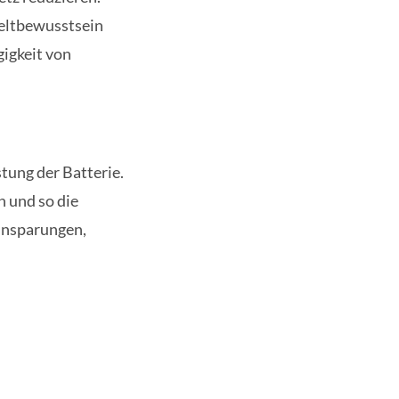
eltbewusstsein
igkeit von
tung der Batterie.
n und so die
Einsparungen,