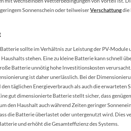
n mit wechselnden Wetterbedingungen von Vorteil ist. Die
i geringem Sonnenschein oder teilweiser
Verschattung
die
t
 Batterie sollte im Verhältnis zur Leistung der PV-Module
 Haushalts stehen. Eine zu kleine Batterie kann schnell üb
roße Batterie unnötig hohe Investitionskosten verursacht.
sionierung ist daher unerlässlich. Bei der Dimensionierun
l den täglichen Energieverbrauch als auch die erwarteten S
ine gut dimensionierte Batterie stellt sicher, dass genüge
 um den Haushalt auch während Zeiten geringer Sonnenei
ss die Batterie überlastet oder untergenutzt wird. Dies ve
atterie und erhöht die Gesamteffizienz des Systems.