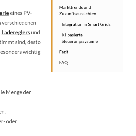
Markttrends und
erie
eines PV-
Zukunftsaussichten
n verschiedenen
Integration in Smart Grids
s
Ladereglers
und
KI-basierte
Steuerungssysteme
timmt sind, desto
besonders wichtig
Fazit
FAQ
die Menge der
en.
er- oder