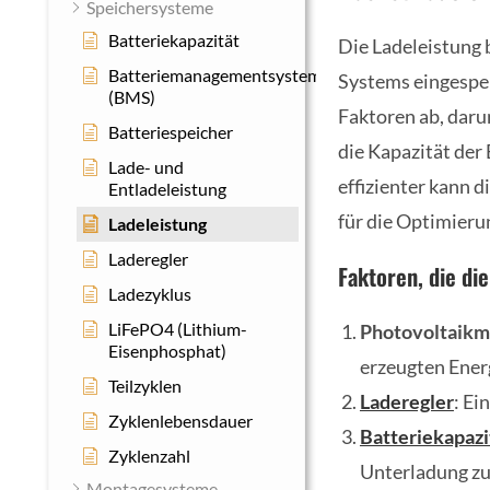
Speichersysteme
Batteriekapazität
Die Ladeleistung 
Batteriemanagementsystem
Systems eingespei
(BMS)
Faktoren ab, daru
Batteriespeicher
die Kapazität der 
Lade- und
effizienter kann 
Entladeleistung
für die Optimier
Ladeleistung
Laderegler
Faktoren, die di
Ladezyklus
LiFePO4 (Lithium-
Photovoltaikm
Eisenphosphat)
erzeugten Ener
Teilzyklen
Laderegler
: Ei
Zyklenlebensdauer
Batteriekapazi
Zyklenzahl
Unterladung zu
Montagesysteme