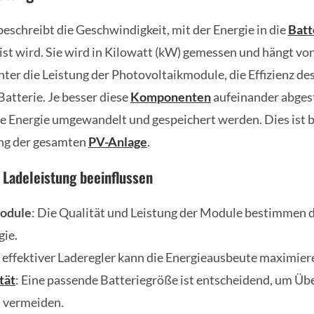
beschreibt die Geschwindigkeit, mit der Energie in die
Batt
st wird. Sie wird in Kilowatt (kW) gemessen und hängt vo
nter die Leistung der Photovoltaikmodule, die Effizienz de
Batterie. Je besser diese
Komponenten
aufeinander abges
die Energie umgewandelt und gespeichert werden. Dies ist 
ung der gesamten
PV-Anlage
.
e Ladeleistung beeinflussen
odule
: Die Qualität und Leistung der Module bestimmen 
gie.
n effektiver Laderegler kann die Energieausbeute maximier
tät
: Eine passende Batteriegröße ist entscheidend, um Üb
 vermeiden.