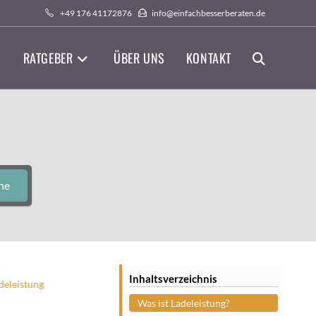
+49 176 41172876
info@einfachbesserberaten.de
RATGEBER
ÜBER UNS
KONTAKT
WEBSITE-
SUCHE
UMSCHALTEN
he
Inhaltsverzeichnis
deleistung
Was ist Ladeleistung?