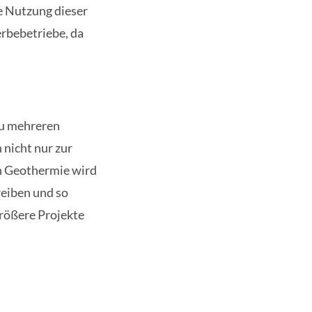
e Nutzung dieser
erbebetriebe, da
zu mehreren
 nicht nur zur
en Geothermie wird
reiben und so
größere Projekte