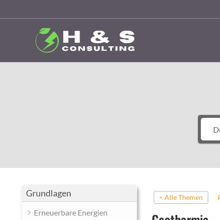
Zum
Inhalt
springen
Grundlagen
< Alle Themen
Erneuerbare Energien
Geothermie