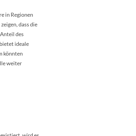
re in Regionen
eigen, dass die
 Anteil des
bietet ideale
em könnten
lle weiter
xistiert, wird es