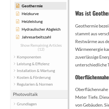
Geothermie
Was ist Geoth
Heizkurve
Heizleistung
Geothermie bezei
Hydraulischer Abgleich
stammt aus versch
Jahresarbeitszahl
Restwärme aus der
Show Remaining Articles
Wärmeenergie kan
(12)
zuverlässige Ener
Komponenten
Leistung & Effizienz
unterschiedliche
Installation & Wartung
Oberflächennahe
Kosten & Förderung
Regularien & Normen
Oberflächennahe 
Photovoltaik
Meter Tiefe. Dies
Grundlagen
von Gebäuden. Si