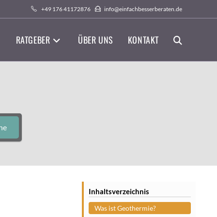
+49 176 41172876
info@einfachbesserberaten.de
RATGEBER
ÜBER UNS
KONTAKT
WEBSITE-
SUCHE
UMSCHALTEN
he
Inhaltsverzeichnis
Was ist Geothermie?