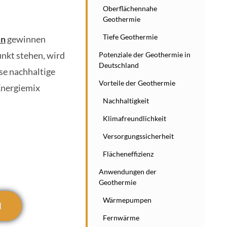
Oberflächennahe
Geothermie
Tiefe Geothermie
en
gewinnen
nkt stehen, wird
Potenziale der Geothermie in
Deutschland
se nachhaltige
Vorteile der Geothermie
 Energiemix
Nachhaltigkeit
Klimafreundlichkeit
Versorgungssicherheit
Flächeneffizienz
Anwendungen der
Geothermie
Wärmepumpen
N
Fernwärme