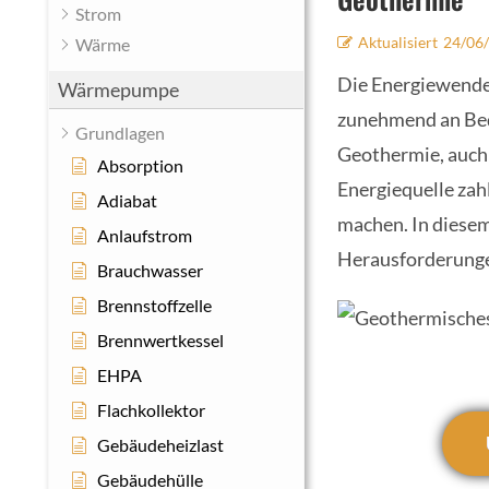
Strom
Aktualisiert
24/06
Wärme
Die Energiewende 
Wärmepumpe
zunehmend an Bed
Grundlagen
Geothermie, auch 
Absorption
Energiequelle zahl
Adiabat
machen. In diesem
Anlaufstrom
Herausforderunge
Brauchwasser
Brennstoffzelle
Brennwertkessel
EHPA
Flachkollektor
Gebäudeheizlast
Gebäudehülle