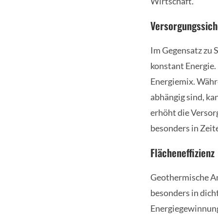
Wirtschaft.
Versorgungssich
Im Gegensatz zu S
konstant Energie. 
Energiemix. Währ
abhängig sind, ka
erhöht die Versor
besonders in Zeit
Flächeneffizienz
Geothermische Anl
besonders in dicht
Energiegewinnung