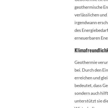
geothermische Ene
verlässlichen und
irgendwann erschö
des Energiebedarf
erneuerbaren Ener
Klimafreundlichk
Geothermie verur
bei. Durch den Ei
erreichen und gle
bedeutet, dass Ge
sondern auch hil
unterstützt sie d