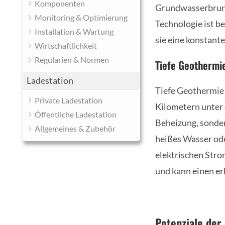
Komponenten
Grundwasserbrunne
Monitoring & Optimierung
Technologie ist b
Installation & Wartung
sie eine konstante
Wirtschaftlichkeit
Regularien & Normen
Tiefe Geothermi
Ladestation
Tiefe Geothermie 
Private Ladestation
Kilometern unter 
Öffentliche Ladestation
Beheizung, sonder
Allgemeines & Zubehör
heißes Wasser ode
elektrischen Stro
und kann einen er
Potenziale der