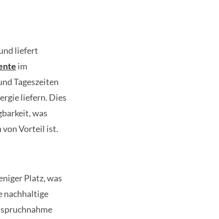
nd liefert
ente
im
und Tageszeiten
rgie liefern. Dies
gbarkeit, was
on Vorteil ist.
niger Platz, was
e nachhaltige
anspruchnahme