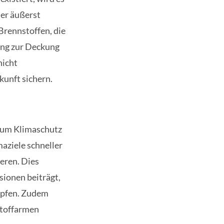
er äußerst
Brennstoffen, die
ung zur Deckung
nicht
kunft sichern.
zum Klimaschutz
aziele schneller
ieren. Dies
sionen beiträgt,
mpfen. Zudem
stoffarmen