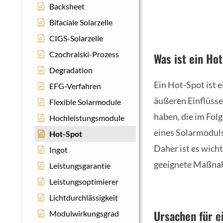
Backsheet
Bifaciale Solarzelle
CIGS-Solarzelle
Czochralski-Prozess
Was ist ein Ho
Degradation
Ein Hot-Spot ist 
EFG-Verfahren
äußeren Einflüss
Flexible Solarmodule
haben, die im Fol
Hochleistungsmodule
eines Solarmoduls
Hot-Spot
Daher ist es wich
Ingot
geeignete Maßnah
Leistungsgarantie
Leistungsoptimierer
Lichtdurchlässigkeit
Ursachen für e
Modulwirkungsgrad