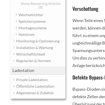
Show Remaining Articles
(8)
Verschattung
Wechselrichter
Wenn Teile eines
Speichersysteme
werden, können di
Montagesysteme
Notstrom
führt zu einem u
Monitoring & Optimierung
ungleichmäßige Be
Installation & Wartung
Spannungsuntersch
Wirtschaftlichkeit
Um dies zu verhin
Regularien & Normen
Anlage berücksich
Ladestation
Defekte Bypass-
Private Ladestation
Öffentliche Ladestation
Bypass-Dioden sin
Allgemeines & Zubehör
defekte Zellen de
Überhitzung der b