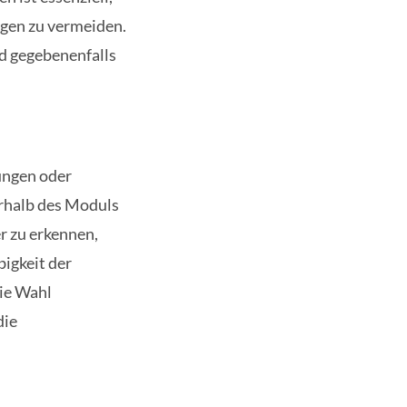
ngen zu vermeiden.
d gegebenenfalls
ungen oder
erhalb des Moduls
r zu erkennen,
igkeit der
die Wahl
die