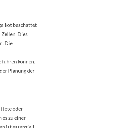
elkot beschattet
 Zellen. Dies
n. Die
e führen können.
 der Planung der
ttete oder
 es zu einer
 ist essenziell,