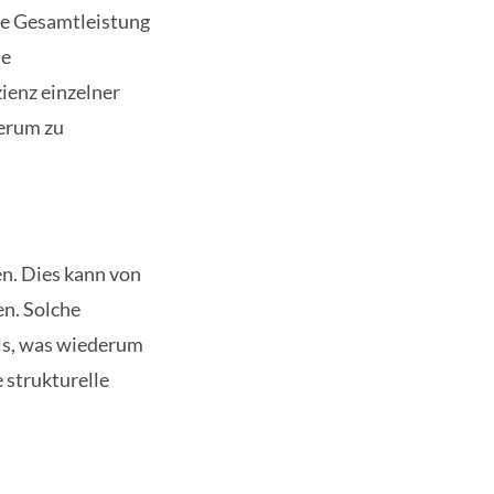
die Gesamtleistung
ie
zienz einzelner
derum zu
n. Dies kann von
en. Solche
uls, was wiederum
 strukturelle