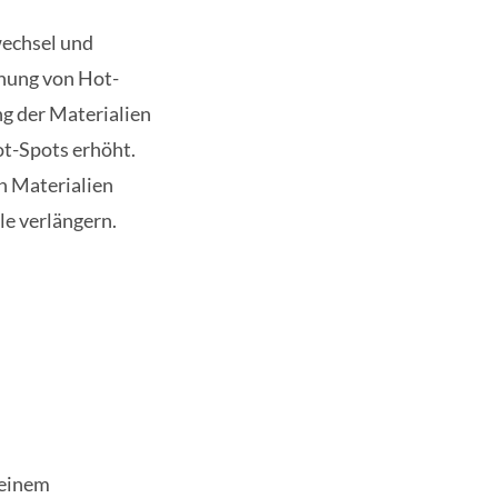
wechsel und
hung von Hot-
ng der Materialien
t-Spots erhöht.
n Materialien
e verlängern.
 einem