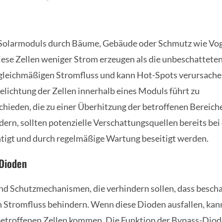
 Solarmoduls durch Bäume, Gebäude oder Schmutz wie Vog
ese Zellen weniger Strom erzeugen als die unbeschatteten
ngleichmäßigen Stromfluss und kann Hot-Spots verursache
lichtung der Zellen innerhalb eines Moduls führt zu
ieden, die zu einer Überhitzung der betroffenen Bereich
dern, sollten potenzielle Verschattungsquellen bereits bei
tigt und durch regelmäßige Wartung beseitigt werden.
Dioden
d Schutzmechanismen, die verhindern sollen, dass bescha
n Stromfluss behindern. Wenn diese Dioden ausfallen, kann
etroffenen Zellen kommen. Die Funktion der Bypass-Dioden