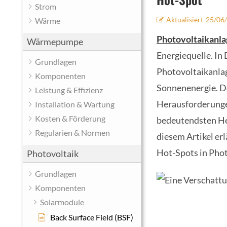
Strom
Aktualisiert
25/06
Wärme
Photovoltaikanl
Wärmepumpe
Energiequelle. In
Grundlagen
Photovoltaikanla
Komponenten
Sonnenenergie. Do
Leistung & Effizienz
Herausforderungen
Installation & Wartung
Kosten & Förderung
bedeutendsten He
Regularien & Normen
diesem Artikel e
Hot-Spots in Pho
Photovoltaik
Grundlagen
Komponenten
Solarmodule
Back Surface Field (BSF)