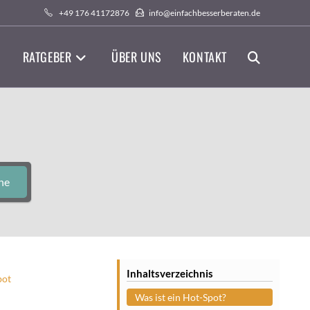
+49 176 41172876
info@einfachbesserberaten.de
RATGEBER
ÜBER UNS
KONTAKT
WEBSITE-
SUCHE
UMSCHALTEN
he
Inhaltsverzeichnis
pot
Was ist ein Hot-Spot?