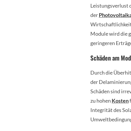
Leistungsverlust 
der
Photovoltaik
Wirtschaftlichkei
Module wird die 
geringeren Erträg
Schäden am Modu
Durch die Überhi
der Delaminierung
Schäden sind irre
zu hohen
Kosten
f
Integrität des So
Umweltbedingunge