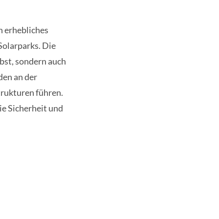
n erhebliches
Solarparks. Die
lbst, sondern auch
den an der
rukturen führen.
ie Sicherheit und