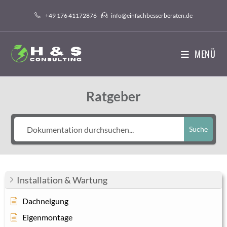
Zum
+49 176 41172876
info@einfachbesserberaten.de
Inhalt
springen
MENÜ
Ratgeber
Suche
Installation & Wartung
Dachneigung
Eigenmontage