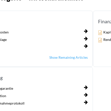
Finan
kosten
Kapi
nlage
Rend
Show Remaining Articles
ng
garantie
tion
bnahmeprotokoll