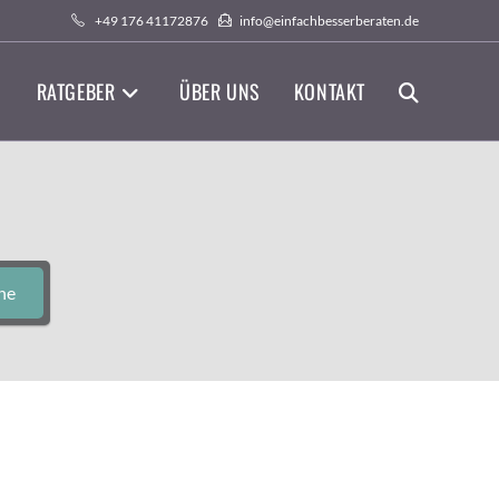
+49 176 41172876
info@einfachbesserberaten.de
RATGEBER
ÜBER UNS
KONTAKT
WEBSITE-
SUCHE
UMSCHALTEN
he