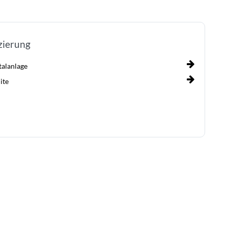
zierung
talanlage
ite