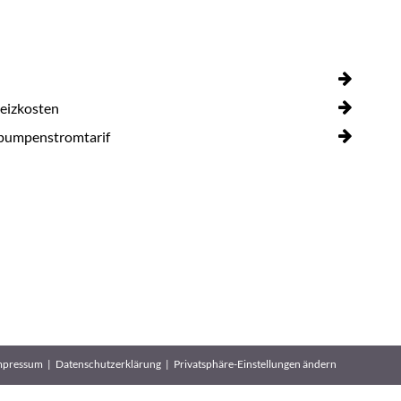
eizkosten
umpenstromtarif
mpressum
Datenschutzerklärung
Privatsphäre-Einstellungen ändern