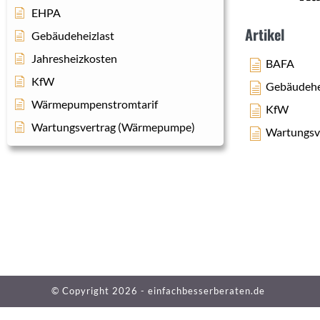
EHPA
Artikel
Gebäudeheizlast
Jahresheizkosten
BAFA
KfW
Gebäudehe
Wärmepumpenstromtarif
KfW
Wartungsvertrag (Wärmepumpe)
Wartungsv
© Copyright 2026 -
einfachbesserberaten.de