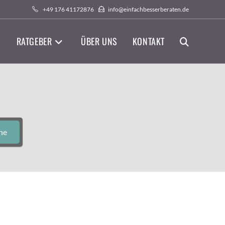
+49 176 41172876
info@einfachbesserberaten.de
RATGEBER
ÜBER UNS
KONTAKT
WEBSITE-
SUCHE
UMSCHALTEN
he