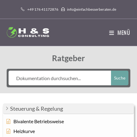
Zum
+49 176 41172876
info@einfachbesserberaten.de
Inhalt
springen
MENÜ
Ratgeber
Suche
Steuerung & Regelung
Bivalente Betriebsweise
Heizkurve